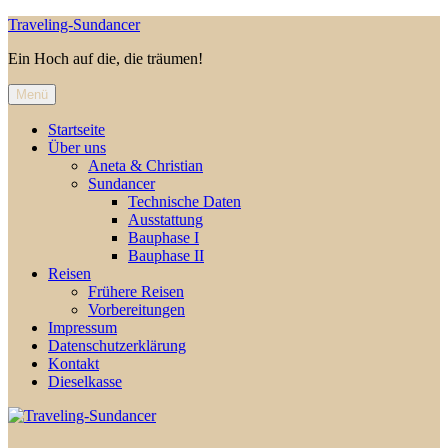
Zum
Traveling-Sundancer
Inhalt
Ein Hoch auf die, die träumen!
springen
Menü
Startseite
Über uns
Aneta & Christian
Sundancer
Technische Daten
Ausstattung
Bauphase I
Bauphase II
Reisen
Frühere Reisen
Vorbereitungen
Impressum
Datenschutzerklärung
Kontakt
Dieselkasse