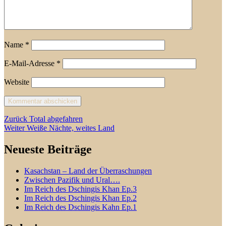
Name
*
E-Mail-Adresse
*
Website
Beitragsnavigation
Vorheriger
Zurück
Total abgefahren
Nächster
Beitrag:
Weiter
Weiße Nächte, weites Land
Beitrag:
Neueste Beiträge
Kasachstan – Land der Überraschungen
Zwischen Pazifik und Ural….
Im Reich des Dschingis Khan Ep.3
Im Reich des Dschingis Khan Ep.2
Im Reich des Dschingis Kahn Ep.1