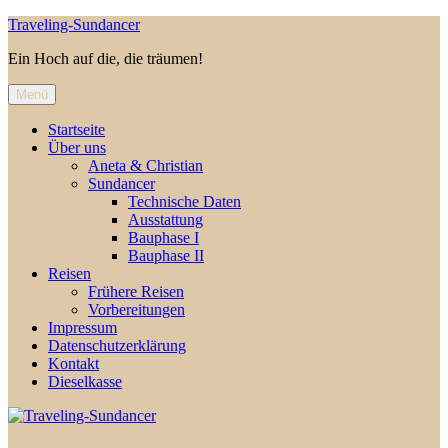
Zum
Traveling-Sundancer
Inhalt
Ein Hoch auf die, die träumen!
springen
Menü
Startseite
Über uns
Aneta & Christian
Sundancer
Technische Daten
Ausstattung
Bauphase I
Bauphase II
Reisen
Frühere Reisen
Vorbereitungen
Impressum
Datenschutzerklärung
Kontakt
Dieselkasse