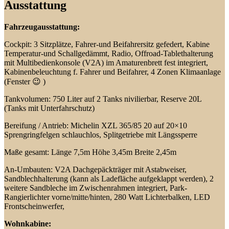
Ausstattung
Fahrzeugausstattung:
Cockpit: 3 Sitzplätze, Fahrer-und Beifahrersitz gefedert, Kabine
Temperatur-und Schallgedämmt, Radio, Offroad-Tablethalterung
mit Multibedienkonsole (V2A) im Amaturenbrett fest integriert,
Kabinenbeleuchtung f. Fahrer und Beifahrer, 4 Zonen Klimaanlage
(Fenster 😉 )
Tankvolumen: 750 Liter auf 2 Tanks nivilierbar, Reserve 20L
(Tanks mit Unterfahrschutz)
Bereifung / Antrieb: Michelin XZL 365/85 20 auf 20×10
Sprengringfelgen schlauchlos, Splitgetriebe mit Längssperre
Maße gesamt: Länge 7,5m Höhe 3,45m Breite 2,45m
An-Umbauten: V2A Dachgepäckträger mit Astabweiser,
Sandblechhalterung (kann als Ladefläche aufgeklappt werden), 2
weitere Sandbleche im Zwischenrahmen integriert, Park-
Rangierlichter vorne/mitte/hinten, 280 Watt Lichterbalken, LED
Frontscheinwerfer,
Wohnkabine: