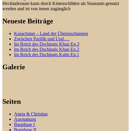
Heckladeraum kann durch Kistenschlitten als Stauraum genutzt
werden und ist von innen zugänglich
Neueste Beiträge
Kasachstan – Land der Überraschungen
Zwischen Pazifik und Ural….
Im Reich des Dschingis Khan Ep.3
Im Reich des Dschingis Khan Ep.2
Im Reich des Dschingis Kahn Ep.1
Galerie
Seiten
Aneta & Christian
Ausstattung
Bauphase I
Bauphase II